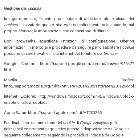
Gestione dei
cookies
In ogni momento, l’utente può rifiutare di accettare tutti o alcuni dei
cookies
utilizzati da questo sito web semplicemente selezionando, sul
proprio
browser
, le impostazioni che consentono di rifiutarli.
Ogni browserha specifiche istruzioni di configurazione. Ulteriori
informazioni in merito alle procedure da seguire per disabilitare i
cookie
possono essere trovati sul sito internet del fornitore del
browser.
Google Chrome:
https://support.google.com/chrome/answer/95647?
hl=it
Mozilla Firefox:
http://support.mozilla.org/it/kb/Attivare%20e%20disattivare%20i%20cooki
Internet Explorer:
http://windows.microsoft.com/it-it/windows7/block-
enable-or-allow-cookies
Apple Safari:
https://support.apple.com/it-it/HT201265
Per disabilitare soltanto l’uso dei
cookie
di
Google Analytics
può
utilizzare il componente aggiuntivo messo a disposizione da Google al
seguente collegamento seguendo la procedura
indicata da Google